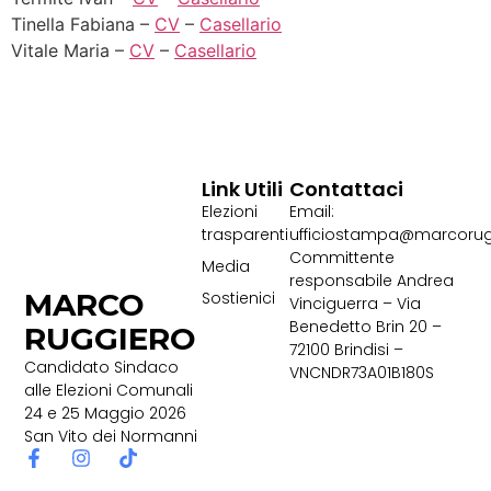
Tinella Fabiana –
CV
–
Casellario
Vitale Maria –
CV
–
Casellario
Link Utili
Contattaci
Elezioni
Email:
trasparenti
ufficiostampa@marcorug
Committente
Media
responsabile Andrea
MARCO
Sostienici
Vinciguerra – Via
Benedetto Brin 20 –
RUGGIERO
72100 Brindisi –
Candidato Sindaco
VNCNDR73A01B180S
alle Elezioni Comunali
24 e 25 Maggio 2026
San Vito dei Normanni