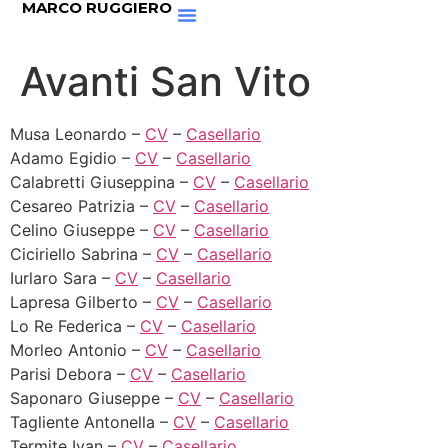
MARCO RUGGIERO
Avanti San Vito
Musa Leonardo –
CV
–
Casellario
Adamo Egidio –
CV
–
Casellario
Calabretti Giuseppina –
CV
–
Casellario
Cesareo Patrizia –
CV
–
Casellario
Celino Giuseppe –
CV
–
Casellario
Ciciriello Sabrina –
CV
–
Casellario
Iurlaro Sara –
CV
–
Casellario
Lapresa Gilberto –
CV
–
Casellario
Lo Re Federica –
CV
–
Casellario
Morleo Antonio –
CV
–
Casellario
Parisi Debora –
CV
–
Casellario
Saponaro Giuseppe –
CV
–
Casellario
Tagliente Antonella –
CV
–
Casellario
Termite Ivan –
CV
–
Casellario