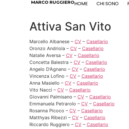
MARCO RUGGIERO
HOME
CHI SONO
Attiva San Vito
Marcello Albanese –
CV
–
Casellario
Oronzo Andriola –
CV
–
Casellario
Natalie Aversa –
CV
–
Casellario
Concetta Balestra –
CV
–
Casellario
Angelo D’Agnano –
CV
–
Casellario
Vincenza Lofino –
CV
–
Casellario
Anna Masiello –
CV
–
Casellario
Vito Nacci –
CV
–
Casellario
Giovanni Palmisano –
CV
–
Casellario
Emmanuela Petrarolo –
CV
–
Casellario
Rosanna Picoco –
CV
–
Casellario
Matthyas Ribezzi –
CV
–
Casellario
Riccardo Ruggiero –
CV
–
Casellario