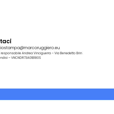
taci
ficiostampa@marcoruggiero.eu
responsabile Andrea Vinciguerra – Via Benedetto Brin
rindisi – VNCNDR73A01B180S